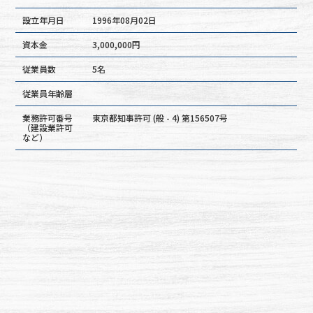
設立年月日
1996年08月02日
資本金
3,000,000円
従業員数
5名
従業員年齢層
業務許可番号
東京都知事許可 (般 - 4) 第156507号
（建設業許可
など）