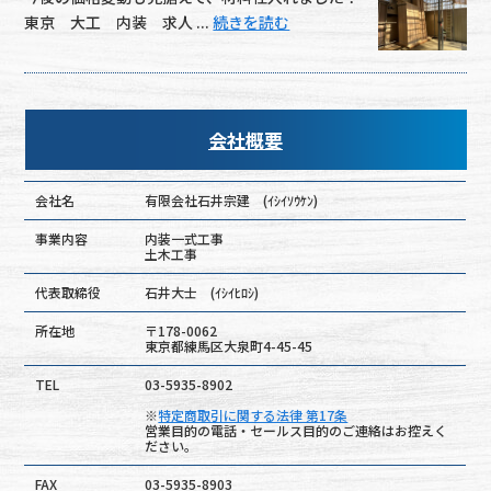
東京 大工 内装 求人 ...
続きを読む
会社概要
会社名
有限会社石井宗建 (ｲｼｲｿｳｹﾝ)
事業内容
内装一式工事
土木工事
代表取締役
石井大士 (ｲｼｲﾋﾛｼ)
所在地
〒178-0062
東京都練馬区大泉町4-45-45
TEL
03-5935-8902
※
特定商取引に関する法律 第17条
営業目的の電話・セールス目的のご連絡はお控えく
ださい。
FAX
03-5935-8903